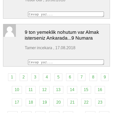
9 ton yemeklik nohutum var Almak
isterseniz Ankarada...9 Numara
Tamer incekara , 17.08.2018
1
2
3
4
5
6
7
8
9
10
11
12
13
14
15
16
17
18
19
20
21
22
23