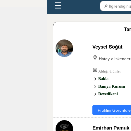
☰
Tar
Veysel Söğüt
Hatay > İskender
Aldığı ürünler
Bakla
Bamya Kurusu
Devedikeni
Profilini Görüntüle
Emirhan Pamuk