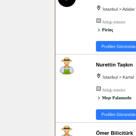
İstanbul > Adalar
Aldığı ürünler
Pirinç
Profilini Görüntüle
Nurettin Tașkın
İstanbul > Kartal
Aldığı ürünler
Meşe Palamudu
Profilini Görüntüle
Ömer Bilicitürk