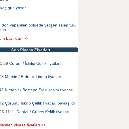
 kaç gün yaşar
n
ı don yapabilen bölgede yetişen salep türü
aba
um başlıkları >>
Son Piyasa Fiyatları
01:29
Çorum / İskilip Çeltik fiyatları
ı
:03
Mersin / Erdemli Limon fiyatları
ı
:42
Kırşehir / Boztepe Sığır kesim fiyatları
ı
:42
Çorum / İskilip Çeltik fiyatları paylaşıldı
26-11:11
Denizli / Güney Kekik fiyatları
ı
laşılan piyasa fiyatları >>