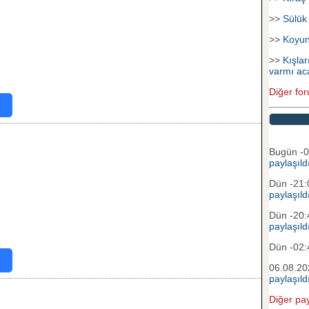
>>
Sülük
>>
Koyu
>>
Kışlar
varmı ac
Diğer for
Bugün -
paylaşıld
Dün -21
paylaşıld
Dün -20
paylaşıld
Dün -02
06.08.20
paylaşıld
Diğer pay