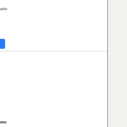
ehir
humu