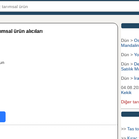
ımsal ürün alıcıları
Dün >
Os
Mandali
Dün >
Yo
un
Dün >
De
Satılık Mı
Dün >
İr
04.08.2
Kekik
Diğer tar
>>
Tas to
>>
Kıraç 