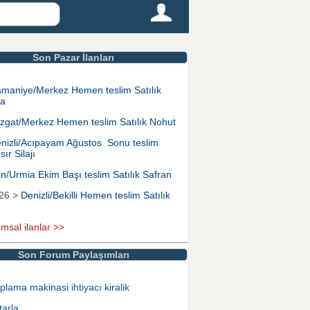
Son Pazar İlanları
maniye/Merkez Hemen teslim Satılık
na
zgat/Merkez Hemen teslim Satılık Nohut
nizli/Acıpayam Ağustos Sonu teslim
sır Silajı
an/Urmia Ekim Başı teslim Satılık Safran
026 >
Denizli/Bekilli Hemen teslim Satılık
ımsal ilanlar >>
Son Forum Paylaşımları
plama makinasi ihtiyacı kiralik
tarla