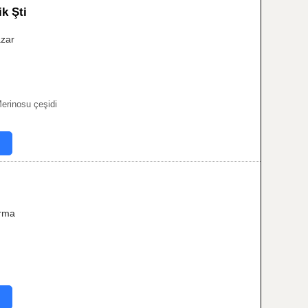
k Şti
zar
erinosu çeşidi
ırma