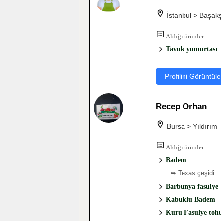
İstanbul > Başakş
Aldığı ürünler
Tavuk yumurtası
Profilini Görüntüle
Recep Orhan
Bursa > Yıldırım
Aldığı ürünler
Badem
➥ Texas çeşidi
Barbunya fasulye
Kabuklu Badem
Kuru Fasulye to