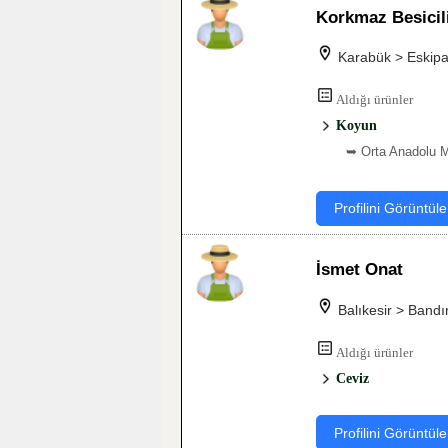
Korkmaz Besicili
Karabük > Eskipa
Aldığı ürünler
Koyun
➥ Orta Anadolu M
Profilini Görüntüle
İsmet Onat
Balıkesir > Band
Aldığı ürünler
Ceviz
Profilini Görüntüle