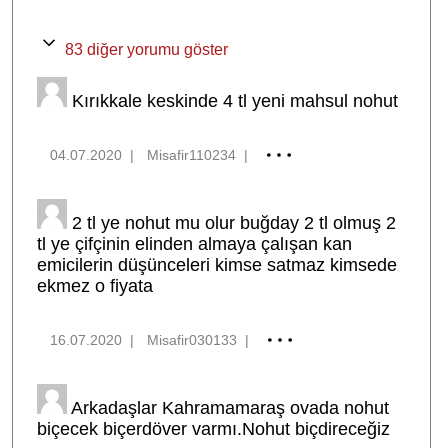
83 diğer yorumu göster
Kırıkkale keskinde 4 tl yeni mahsul nohut
04.07.2020
|
Misafir110234
|
2 tl ye nohut mu olur buğday 2 tl olmuş 2
tl ye çifçinin elinden almaya çalışan kan
emicilerin düşünceleri kimse satmaz kimsede
ekmez o fiyata
16.07.2020
|
Misafir030133
|
Arkadaşlar Kahramamaraş ovada nohut
biçecek biçerdöver varmı.Nohut biçdireceğiz