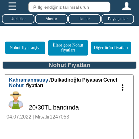
☰
Üreticiler
Alıcılar
İlanlar
Paylaşımlar
İllere göre Nohut
Nohut fiyat arşivi
Diğer ürün fiyatları
fiyatları
Nohut Fiyatları
Kahramanmaraş
/Dulkadiroğlu Piyasası Genel
Nohut
fiyatları
20/30TL bandında
04.07.2022 | Misafir1247053