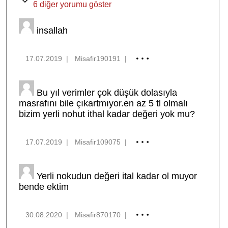
6 diğer yorumu göster
insallah
17.07.2019
|
Misafir190191
|
Bu yıl verimler çok düşük dolasıyla
masrafını bile çıkartmıyor.en az 5 tl olmalı
bizim yerli nohut ithal kadar değeri yok mu?
17.07.2019
|
Misafir109075
|
Yerli nokudun değeri ital kadar ol muyor
bende ektim
30.08.2020
|
Misafir870170
|