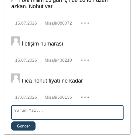
8/9 milim 15 gün içinde 10 ton üzeri
azkan. Nohut var
15.07.2026
|
Misafir080072
|
İletişim numarası
15.07.2026
|
Misafir430210
|
Ilıca nohut fiyatı ne kadar
17.07.2026
|
Misafir590136
|
Gönder