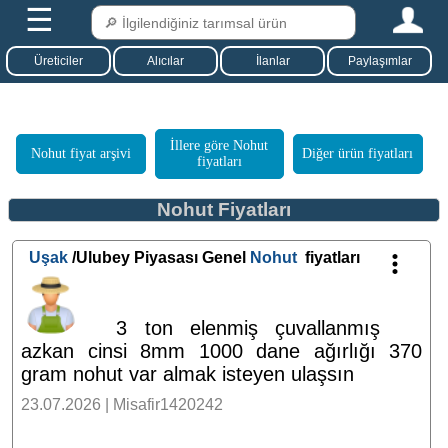
☰
Üreticiler
Alıcılar
İlanlar
Paylaşımlar
İllere göre Nohut
Nohut fiyat arşivi
Diğer ürün fiyatları
fiyatları
Nohut Fiyatları
Uşak
/Ulubey Piyasası Genel
Nohut
fiyatları
3 ton elenmiş çuvallanmış
azkan cinsi 8mm 1000 dane ağırlığı 370
gram nohut var almak isteyen ulaşsın
23.07.2026 | Misafir1420242