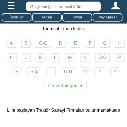
☰
Üreticiler
Alıcılar
İlanlar
Paylaşımlar
Tarımsal Firma listesi
A
B
C-Ç
D
E
F
G
H
I-İ
J
K
L
M
N
O-Ö
P
R
S-Ş
T
U-Ü
V
Y
Z
Firma Kategorileri
L ile başlayan Traktör Sanayi Firmaları bulunmamaktadır