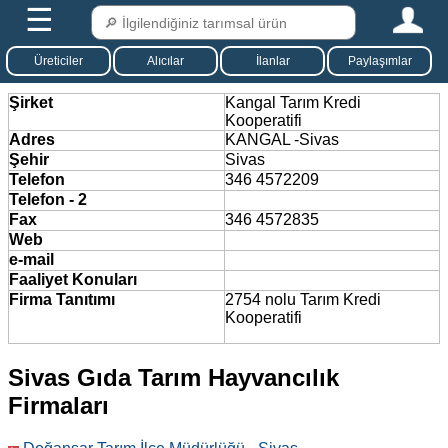
☰
Üreticiler
Alıcılar
İlanlar
Paylaşımlar
Şirket
Kangal Tarım Kredi
Kooperatifi
Adres
KANGAL -Sivas
Şehir
Sivas
Telefon
346 4572209
Telefon - 2
Fax
346 4572835
Web
e-mail
Faaliyet Konuları
Firma Tanıtımı
2754 nolu Tarım Kredi
Kooperatifi
Sivas Gıda Tarım Hayvancılık
Firmaları