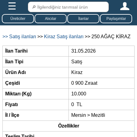
☰
Üreticiler
Alıcılar
İlanlar
Paylaşımlar
>> Satış ilanları
>>
Kiraz Satış ilanları
>> 250 AĞAÇ KİRAZ
İlan Tarihi
31.05.2026
İlan Tipi
Satış
Ürün Adı
Kiraz
Çeşidi
0 900 Zıraat
Miktarı (Kg)
10.000
Fiyatı
0 TL
İl / İlçe
Mersin > Mezitli
Özellikler
Teslim Tarihi