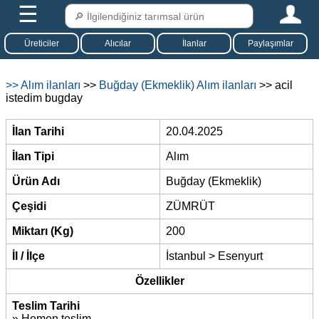
☰
Üreticiler
Alıcılar
İlanlar
Paylaşımlar
>> Alım ilanları
>>
Buğday (Ekmeklik) Alım ilanları
>> acil
istedim bugday
İlan Tarihi
20.04.2025
İlan Tipi
Alım
Ürün Adı
Buğday (Ekmeklik)
Çeşidi
ZÜMRÜT
Miktarı (Kg)
200
İl / İlçe
İstanbul > Esenyurt
Özellikler
Teslim Tarihi
» Hemen teslim