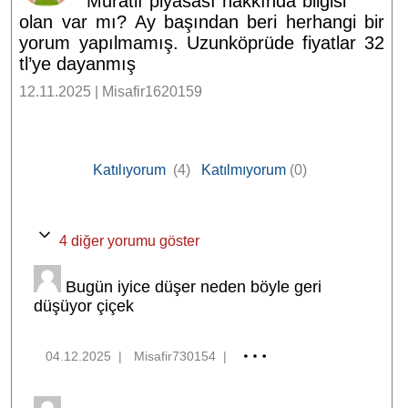
Muratlı piyasası hakkında bilgisi
olan var mı? Ay başından beri herhangi bir
yorum yapılmamış. Uzunköprüde fiyatlar 32
tl’ye dayanmış
12.11.2025 | Misafir1620159
Katılıyorum
(4)
Katılmıyorum
(0)
4 diğer yorumu göster
Bugün iyice düşer neden böyle geri
düşüyor çiçek
04.12.2025
|
Misafir730154
|