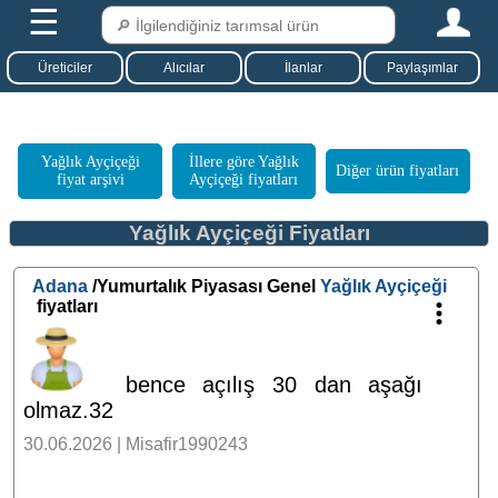
☰
Üreticiler
Alıcılar
İlanlar
Paylaşımlar
Yağlık Ayçiçeği
İllere göre Yağlık
Diğer ürün fiyatları
fiyat arşivi
Ayçiçeği fiyatları
Yağlık Ayçiçeği Fiyatları
Adana
/Yumurtalık Piyasası Genel
Yağlık Ayçiçeği
fiyatları
bence açılış 30 dan aşağı
olmaz.32
30.06.2026 | Misafir1990243