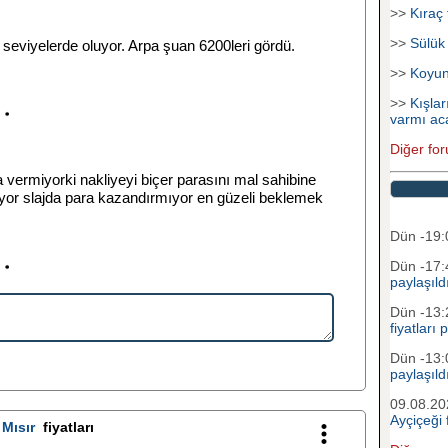
>>
Kıraç 
>>
Sülük
seviyelerde oluyor. Arpa şuan 6200leri gördü.
>>
Koyu
>>
Kışlar
varmı ac
Diğer for
 vermiyorki nakliyeyi biçer parasını mal sahibine
yor slajda para kazandırmıyor en güzeli beklemek
Dün -19
Dün -17
paylaşıld
Dün -13
fiyatları 
Dün -13
paylaşıld
09.08.2
Ayçiçeği f
l
Mısır
fiyatları