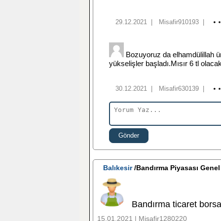
29.12.2021
|
Misafir910193
|
Bozuyoruz da elhamdülillah ür
yükselişler başladı.Mısır 6 tl olaca
30.12.2021
|
Misafir630139
|
Gönder
Balıkesir
/Bandırma Piyasası Gene
Bandırma ticaret borsa
15.01.2021 | Misafir1280220