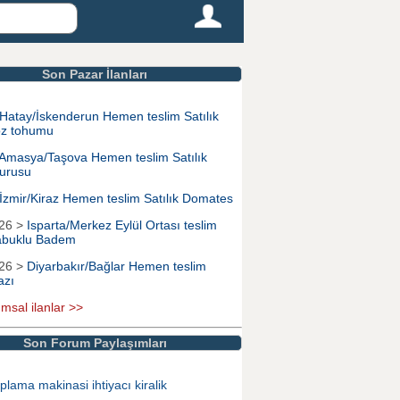
Son Pazar İlanları
Hatay/İskenderun Hemen teslim Satılık
z tohumu
Amasya/Taşova Hemen teslim Satılık
urusu
İzmir/Kiraz Hemen teslim Satılık Domates
026 >
Isparta/Merkez Eylül Ortası teslim
Kabuklu Badem
026 >
Diyarbakır/Bağlar Hemen teslim
azı
ımsal ilanlar >>
Son Forum Paylaşımları
plama makinasi ihtiyacı kiralik