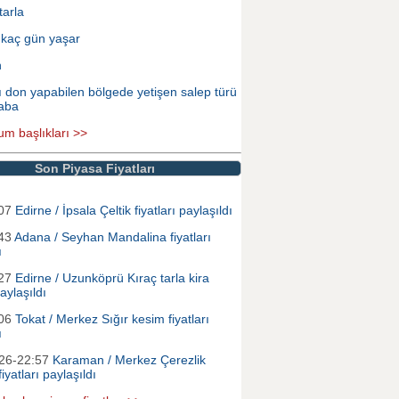
tarla
 kaç gün yaşar
n
ı don yapabilen bölgede yetişen salep türü
aba
um başlıkları >>
Son Piyasa Fiyatları
:07
Edirne / İpsala Çeltik fiyatları paylaşıldı
:43
Adana / Seyhan Mandalina fiyatları
ı
:27
Edirne / Uzunköprü Kıraç tarla kira
paylaşıldı
:06
Tokat / Merkez Sığır kesim fiyatları
ı
026-22:57
Karaman / Merkez Çerezlik
iyatları paylaşıldı