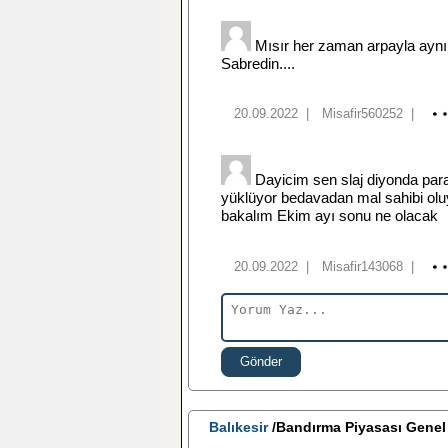
Mısır her zaman arpayla aynı 
Sabredin....
20.09.2022
|
Misafir560252
|
Dayicim sen slaj diyonda para
yüklüyor bedavadan mal sahibi olu
bakalım Ekim ayı sonu ne olacak
20.09.2022
|
Misafir143068
|
Gönder
Balıkesir
/Bandırma Piyasası Gene