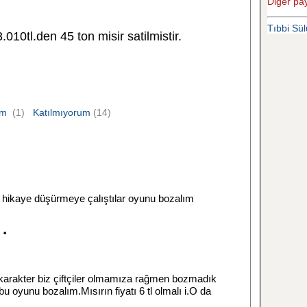
Diğer pay
Tıbbi Sülü
10tl.den 45 ton misir satilmistir.
um
(1)
Katılmıyorum
(14)
 hikaye düşürmeye çalıştılar oyunu bozalım
karakter biz çiftçiler olmamıza rağmen bozmadık
bu oyunu bozalım.Mısırın fiyatı 6 tl olmalı i.O da