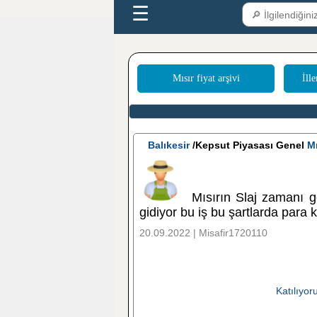
☰
Mısır fiyat arşivi
İlle
Balıkesir
/Kepsut Piyasası Genel
Mı
Mısırın Slaj zamanı g
gidiyor bu iş bu şartlarda para
20.09.2022 | Misafir1720110
Katılıyo