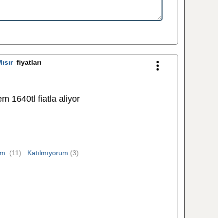
ısır
fiyatları
 1640tl fiatla aliyor
um
(11)
Katılmıyorum
(3)