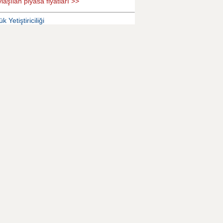
laşılan piyasa fiyatları >>
k Yetiştiriciliği