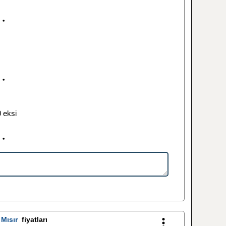
 eksi
l
Mısır
fiyatları