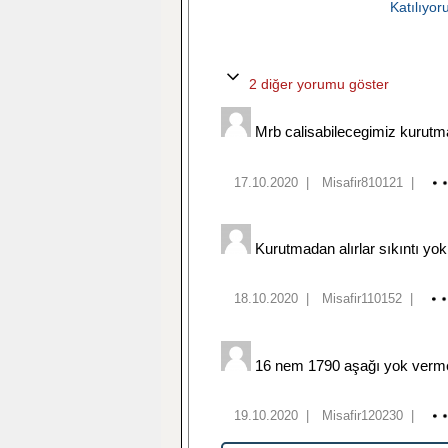
Katılıyo
2 diğer yorumu göster
Mrb calisabilecegimiz kurutm
17.10.2020
|
Misafir810121
|
Kurutmadan alırlar sıkıntı yok
18.10.2020
|
Misafir110152
|
16 nem 1790 aşağı yok vermey
19.10.2020
|
Misafir120230
|