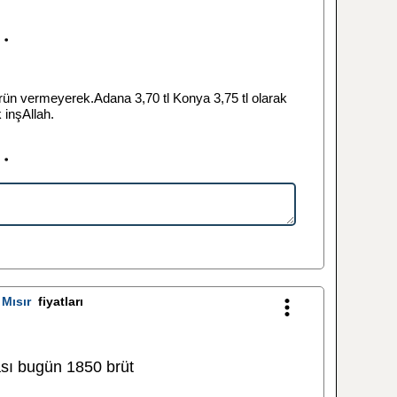
ün vermeyerek.Adana 3,70 tl Konya 3,75 tl olarak
k inşAllah.
l
Mısır
fiyatları
sı bugün 1850 brüt