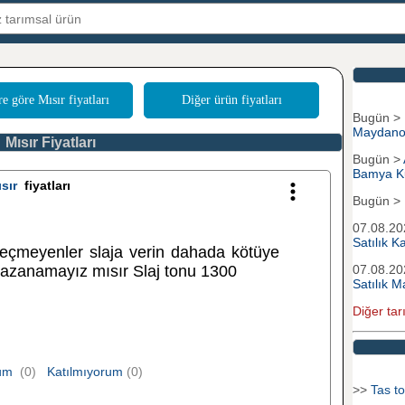
re göre Mısır fiyatları
Diğer ürün fiyatları
Bugün >
Maydano
Mısır Fiyatları
Bugün >
Bamya K
sır
fiyatları
Bugün >
07.08.2
Satılık 
eçmeyenler slaja verin dahada kötüye
 kazanamayız mısır Slaj tonu 1300
07.08.2
Satılık M
Diğer tar
rum
(0)
Katılmıyorum
(0)
>>
Tas to