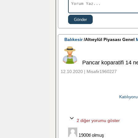
Gönder
Balıkesir
/Altıeylül Piyasası Genel
M
Pancar koparatifi 14 nem
12.10.2020 | Misafir1960227
Katılıyor
2 diğer yorumu göster
1900tl olmuş