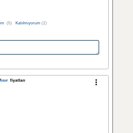
rum
(5)
Katılmıyorum
(2)
ısır
fiyatları