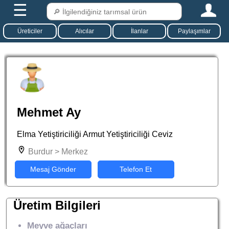
☰
Üreticiler
Alıcılar
İlanlar
Paylaşımlar
Mehmet Ay
Elma Yetiştiriciliği Armut Yetiştiriciliği Ceviz
Burdur > Merkez
Mesaj Gönder
Telefon Et
Üretim Bilgileri
Meyve ağaçları