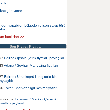
tarla
 kaç gün yaşar
n
ı don yapabilen bölgede yetişen salep türü
aba
um başlıkları >>
Son Piyasa Fiyatları
:07
Edirne / İpsala Çeltik fiyatları paylaşıldı
:43
Adana / Seyhan Mandalina fiyatları
ı
:27
Edirne / Uzunköprü Kıraç tarla kira
paylaşıldı
:06
Tokat / Merkez Sığır kesim fiyatları
ı
026-22:57
Karaman / Merkez Çerezlik
iyatları paylaşıldı