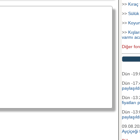
>>
Kıraç 
>>
Sülük
>>
Koyu
>>
Kışlar
varmı ac
Diğer for
Dün -19
Dün -17
paylaşıld
Dün -13
fiyatları 
Dün -13
paylaşıld
09.08.2
Ayçiçeği f