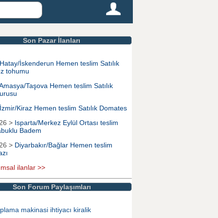
Son Pazar İlanları
Hatay/İskenderun Hemen teslim Satılık
z tohumu
Amasya/Taşova Hemen teslim Satılık
urusu
İzmir/Kiraz Hemen teslim Satılık Domates
026 >
Isparta/Merkez Eylül Ortası teslim
Kabuklu Badem
026 >
Diyarbakır/Bağlar Hemen teslim
azı
ımsal ilanlar >>
Son Forum Paylaşımları
plama makinasi ihtiyacı kiralik