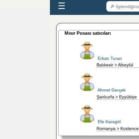
☰
Mısır Posası satıcıları
Erkan Turan
Balıkesir > Altıeylül
Ahmet Gerçek
Şanlıurfa > Eyyübiye
Efe Karagöl
Romanya > Kostence(