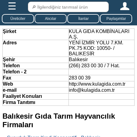
☰
Üreticiler
Alıcılar
İlanlar
Paylaşımlar
Şirket
KULA GIDA KOMBİNALARI
A.Ş.
Adres
YENİ İZMİR YOLU 7.KM.
PK.75 KOD: 10050- /
BALIKESİR
Şehir
Balıkesir
Telefon
(266) 283 00 30 / 7 Hat.
Telefon - 2
Fax
283 00 39
Web
http://www.kulagida.com.tr
e-mail
info@kulagida.com.tr
Faaliyet Konuları
Firma Tanıtımı
Balıkesir Gıda Tarım Hayvancılık
Firmaları