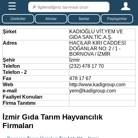
☰
Üreticiler
Alıcılar
İlanlar
Paylaşımlar
Şirket
KADIOĞLU VİT.YEM VE
GIDA SAN.TİC.A.Ş.
Adres
HACILAR KIRI CADDESİ
DOĞANLAR NO: 2 / 1 -
BORNOVA / İZMİR
Şehir
İzmir
Telefon
(232) 478 17 70
Telefon - 2
Fax
478 17 67
Web
http://www.kadigroup.com
e-mail
yem@kadigroup.com
Faaliyet Konuları
Firma Tanıtımı
İzmir Gıda Tarım Hayvancılık
Firmaları