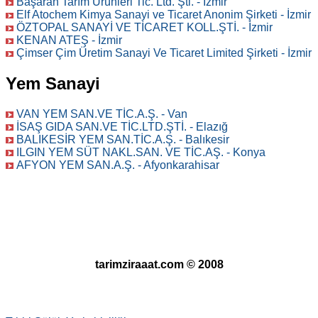
Başaran Tarım Ürünleri Tic. Ltd. Şti. - İzmir
Elf Atochem Kimya Sanayi ve Ticaret Anonim Şirketi - İzmir
ÖZTOPAL SANAYİ VE TİCARET KOLL.ŞTİ. - İzmir
KENAN ATEŞ - İzmir
Çimser Çim Üretim Sanayi Ve Ticaret Limited Şirketi - İzmir
Yem Sanayi
VAN YEM SAN.VE TİC.A.Ş. - Van
İSAŞ GIDA SAN.VE TİC.LTD.ŞTİ. - Elazığ
BALIKESİR YEM SAN.TİC.A.Ş. - Balıkesir
ILGIN YEM SÜT NAKL.SAN. VE TİC.AŞ. - Konya
AFYON YEM SAN.A.Ş. - Afyonkarahisar
tarimziraaat.com © 2008