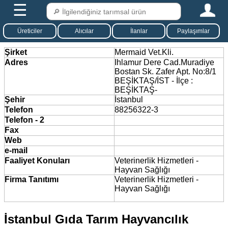
☰
Üreticiler
Alıcılar
İlanlar
Paylaşımlar
Şirket
Mermaid Vet.Kli.
Adres
Ihlamur Dere Cad.Muradiye
Bostan Sk. Zafer Apt. No:8/1
BEŞİKTAŞ/İST - İlçe :
BEŞİKTAŞ-
Şehir
İstanbul
Telefon
88256322-3
Telefon - 2
Fax
Web
e-mail
Faaliyet Konuları
Veterinerlik Hizmetleri -
Hayvan Sağlığı
Firma Tanıtımı
Veterinerlik Hizmetleri -
Hayvan Sağlığı
İstanbul Gıda Tarım Hayvancılık