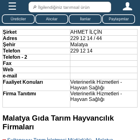
☰
Üreticiler
Alıcılar
İlanlar
Paylaşımlar
Şirket
AHMET İLÇİN
Adres
229 12 14 / 44
Şehir
Malatya
Telefon
229 12 14
Telefon - 2
Fax
Web
e-mail
Faaliyet Konuları
Veterinerlik Hizmetleri -
Hayvan Sağlığı
Firma Tanıtımı
Veterinerlik Hizmetleri -
Hayvan Sağlığı
Malatya Gıda Tarım Hayvancılık
Firmaları