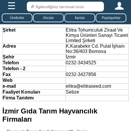
☰
Üreticiler
Alıcılar
İlanlar
Paylaşımlar
Şirket
Elitra Tohumculuk Ziraat Ve
Kimya Ürünleri Sanayi Ticaret
Limited Şirketi
Adres
K.Karabekir Cd. Pulat İşhanı
No:36/403 Bornova
Şehir
İzmir
Telefon
0232-3434525
Telefon - 2
Fax
0232-3427856
Web
e-mail
elitra@elitraseed.com
Faaliyet Konuları
Sebze
Firma Tanıtımı
İzmir Gıda Tarım Hayvancılık
Firmaları