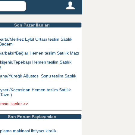
Son Pazar İlanları
parta/Merkez Eylül Ortası teslim Satılık
 Badem
yarbakır/Bağlar Hemen teslim Satılık Mazı
kişehir/Tepebaşı Hemen teslim Satılık
u
ana/Yüreğir Ağustos Sonu teslim Satılık
yseri/Kocasinan Hemen teslim Satılık
(Taze )
ımsal ilanlar >>
Son Forum Paylaşımları
plama makinasi ihtiyacı kiralik