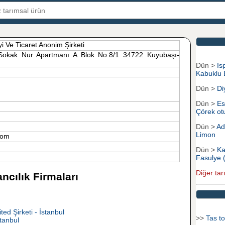
i Ve Ticaret Anonim Şirketi
 Sokak Nur Apartmanı A Blok No:8/1 34722 Kuyubaşı-
Dün >
Is
Kabuklu
Dün >
Di
Dün >
Es
Çörek ot
Dün >
Ad
Limon
.com
Dün >
Ka
Fasulye 
Diğer tar
ncılık Firmaları
ed Şirketi - İstanbul
>>
Tas to
tanbul