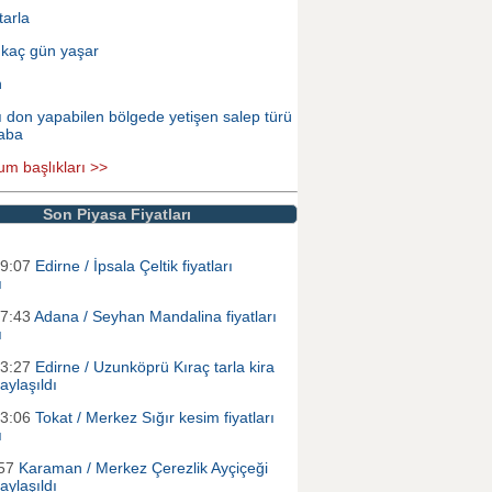
tarla
 kaç gün yaşar
n
ı don yapabilen bölgede yetişen salep türü
aba
um başlıkları >>
Son Piyasa Fiyatları
19:07
Edirne / İpsala Çeltik fiyatları
ı
17:43
Adana / Seyhan Mandalina fiyatları
ı
13:27
Edirne / Uzunköprü Kıraç tarla kira
paylaşıldı
13:06
Tokat / Merkez Sığır kesim fiyatları
ı
:57
Karaman / Merkez Çerezlik Ayçiçeği
paylaşıldı