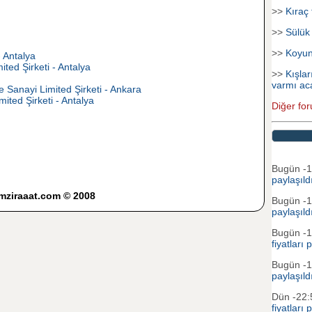
>>
Kıraç 
>>
Sülük
>>
Koyu
 Antalya
ited Şirketi - Antalya
>>
Kışlar
varmı ac
 Sanayi Limited Şirketi - Ankara
ted Şirketi - Antalya
Diğer for
Bugün -
paylaşıld
imziraaat.com © 2008
Bugün -
paylaşıld
Bugün -
fiyatları 
Bugün -
paylaşıld
Dün -22
fiyatları 