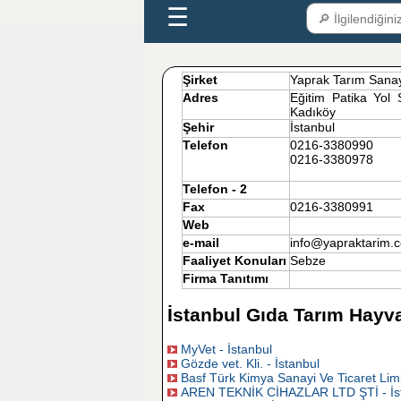
☰
Şirket
Yaprak Tarım Sanay
Adres
Eğitim Patika Yol
Kadıköy
Şehir
İstanbul
Telefon
0216-3380990
0216-3380978
Telefon - 2
Fax
0216-3380991
Web
e-mail
info@yapraktarim
Faaliyet Konuları
Sebze
Firma Tanıtımı
İstanbul Gıda Tarım Hayva
MyVet - İstanbul
Gözde vet. Kli. - İstanbul
Basf Türk Kimya Sanayi Ve Ticaret Limit
AREN TEKNİK CİHAZLAR LTD ŞTİ - İs