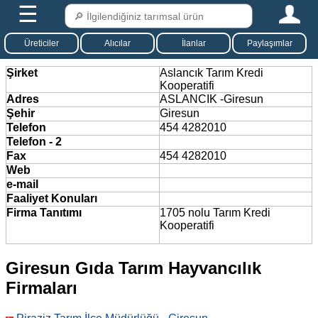
☰
Üreticiler
Alıcılar
İlanlar
Paylaşımlar
Şirket
Aslancık Tarım Kredi
Kooperatifi
Adres
ASLANCIK -Giresun
Şehir
Giresun
Telefon
454 4282010
Telefon - 2
Fax
454 4282010
Web
e-mail
Faaliyet Konuları
Firma Tanıtımı
1705 nolu Tarım Kredi
Kooperatifi
Giresun Gıda Tarım Hayvancılık
Firmaları