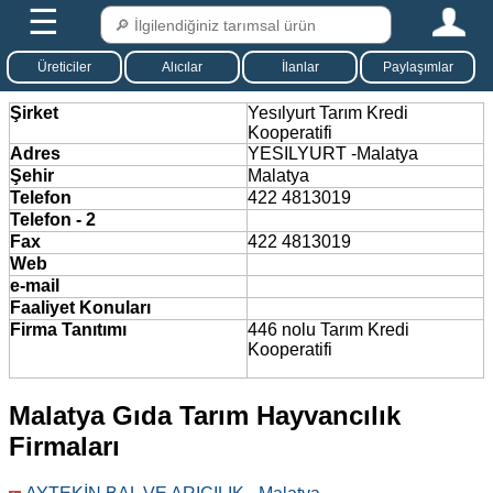
☰
Üreticiler
Alıcılar
İlanlar
Paylaşımlar
Şirket
Yesılyurt Tarım Kredi
Kooperatifi
Adres
YESILYURT -Malatya
Şehir
Malatya
Telefon
422 4813019
Telefon - 2
Fax
422 4813019
Web
e-mail
Faaliyet Konuları
Firma Tanıtımı
446 nolu Tarım Kredi
Kooperatifi
Malatya Gıda Tarım Hayvancılık
Firmaları