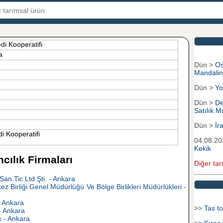
di Kooperatifi
ra
Dün >
Os
Mandali
Dün >
Yo
Dün >
De
Satılık Mı
Dün >
İr
i Kooperatifi
04.08.2
Kekik
ılık Firmaları
Diğer tar
an.Tic.Ltd.Şti. - Ankara
ez Birliği Genel Müdürlüğü Ve Bölge Birlikleri Müdürlükleri -
- Ankara
>>
Tas to
- Ankara
k - Ankara
>>
Kıraç 