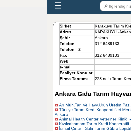
☰
Şirket
Karakuyu Tarım Kre
Adres
KARAKUYU -Anka
Şehir
Ankara
Telefon
312 6489133
Telefon - 2
Fax
312 6489133
Web
e-mail
Faaliyet Konuları
Firma Tanıtımı
223 nolu Tarım Kred
Ankara Gıda Tarım Hayvanc
Arı Müh.Tar. Ve Hayv.Ürün Üretim Paz.S
Türkiye Tarım Kredi Kooperatifleri Merk
Ankara
Animal Health Center Veteriner Kliniği 
Kızılcahamam Tarım Kredi Kooperatifi 
İsmail Çınar - Safir Tarım Gübre Lojisti