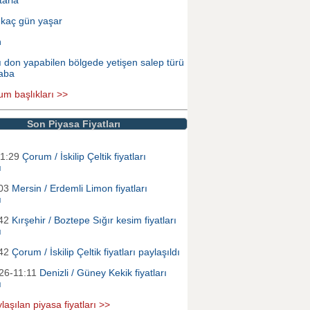
 kaç gün yaşar
n
ı don yapabilen bölgede yetişen salep türü
aba
um başlıkları >>
Son Piyasa Fiyatları
01:29
Çorum / İskilip Çeltik fiyatları
ı
:03
Mersin / Erdemli Limon fiyatları
ı
:42
Kırşehir / Boztepe Sığır kesim fiyatları
ı
:42
Çorum / İskilip Çeltik fiyatları paylaşıldı
26-11:11
Denizli / Güney Kekik fiyatları
ı
laşılan piyasa fiyatları >>