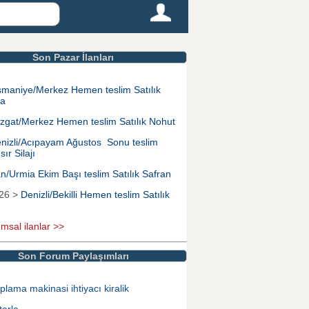
Son Pazar İlanları
maniye/Merkez Hemen teslim Satılık
na
zgat/Merkez Hemen teslim Satılık Nohut
nizli/Acıpayam Ağustos Sonu teslim
sır Silajı
an/Urmia Ekim Başı teslim Satılık Safran
026 >
Denizli/Bekilli Hemen teslim Satılık
ımsal ilanlar >>
Son Forum Paylaşımları
plama makinasi ihtiyacı kiralik
tarla