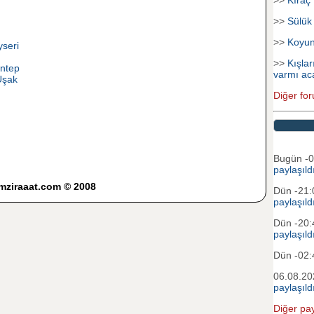
>>
Sülük
>>
Koyu
yseri
>>
Kışlar
antep
varmı ac
Uşak
Diğer for
Bugün -
paylaşıld
imziraaat.com © 2008
Dün -21
paylaşıld
Dün -20
paylaşıld
Dün -02
06.08.20
paylaşıld
Diğer pay