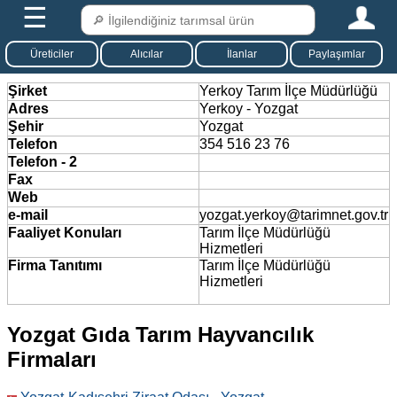
☰
Üreticiler
Alıcılar
İlanlar
Paylaşımlar
Şirket
Yerkoy Tarım İlçe Müdürlüğü
Adres
Yerkoy - Yozgat
Şehir
Yozgat
Telefon
354 516 23 76
Telefon - 2
Fax
Web
e-mail
yozgat.yerkoy@tarimnet.gov.tr
Faaliyet Konuları
Tarım İlçe Müdürlüğü
Hizmetleri
Firma Tanıtımı
Tarım İlçe Müdürlüğü
Hizmetleri
Yozgat Gıda Tarım Hayvancılık
Firmaları