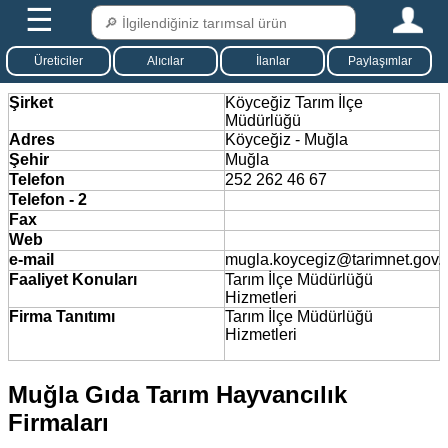
☰
Üreticiler
Alıcılar
İlanlar
Paylaşımlar
Şirket
Köyceğiz Tarım İlçe
Müdürlüğü
Adres
Köyceğiz - Muğla
Şehir
Muğla
Telefon
252 262 46 67
Telefon - 2
Fax
Web
e-mail
mugla.koycegiz@tarimnet.gov.t
Faaliyet Konuları
Tarım İlçe Müdürlüğü
Hizmetleri
Firma Tanıtımı
Tarım İlçe Müdürlüğü
Hizmetleri
Muğla Gıda Tarım Hayvancılık
Firmaları