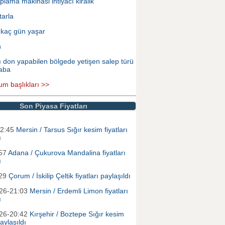
plama makinasi ihtiyacı kiralik
tarla
 kaç gün yaşar
n
ı don yapabilen bölgede yetişen salep türü
aba
um başlıkları >>
Son Piyasa Fiyatları
12:45
Mersin / Tarsus Sığır kesim fiyatları
ı
:57
Adana / Çukurova Mandalina fiyatları
ı
:29
Çorum / İskilip Çeltik fiyatları paylaşıldı
026-21:03
Mersin / Erdemli Limon fiyatları
ı
026-20:42
Kırşehir / Boztepe Sığır kesim
paylaşıldı