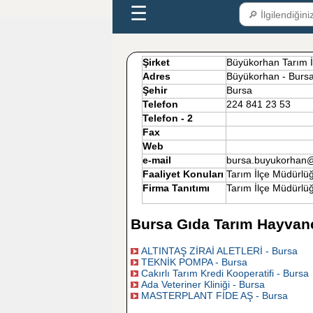
☰
Şirket
Büyükorhan Tarım 
Adres
Büyükorhan - Burs
Şehir
Bursa
Telefon
224 841 23 53
Telefon - 2
Fax
Web
e-mail
bursa.buyukorhan@
Faaliyet Konuları
Tarım İlçe Müdürlü
Firma Tanıtımı
Tarım İlçe Müdürlüğ
Bursa Gıda Tarım Hayvancı
ALTINTAŞ ZİRAİ ALETLERİ - Bursa
TEKNİK POMPA - Bursa
Cakırlı Tarım Kredi Kooperatifi - Bursa
Ada Veteriner Kliniği - Bursa
MASTERPLANT FİDE AŞ - Bursa