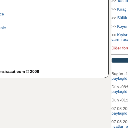
>>
Tas to
>>
Kıraç 
ce
>>
Sülük
>>
Koyu
kale
r
>>
Kışlar
varmı ac
Diğer for
imziraaat.com © 2008
Bugün -
paylaşıld
Dün -08
paylaşıld
Dün -01
07.08.2
paylaşıld
07.08.2
fiyatları 