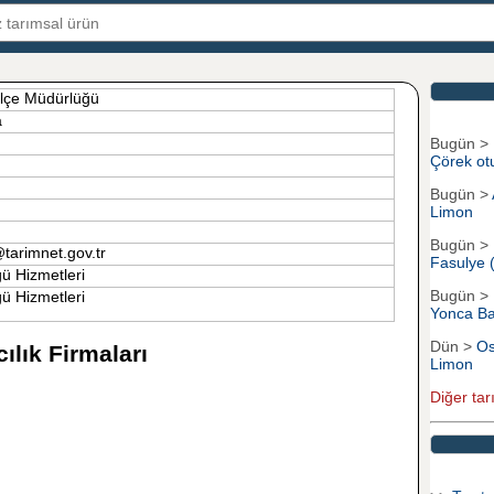
İlçe Müdürlüğü
a
Bugün >
Çörek ot
Bugün >
Limon
Bugün >
tarimnet.gov.tr
Fasulye 
ğü Hizmetleri
Bugün >
ü Hizmetleri
Yonca Ba
Dün >
Os
lık Firmaları
Limon
Diğer tar