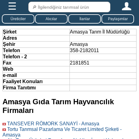
☰
Üreticiler
Alıcılar
İlanlar
Paylaşımlar
Şirket
Amasya Tarım İl Müdürlüğü
Adres
Şehir
Amasya
Telefon
358-2182011
Telefon - 2
Fax
2181851
Web
e-mail
Faaliyet Konuları
Firma Tanıtımı
Amasya Gıda Tarım Hayvancılık
Firmaları
TANSEVER RÖMORK SANAYİ - Amasya
Tortu Tarımsal Pazarlama Ve Ticaret Limited Şirketi -
Amasya