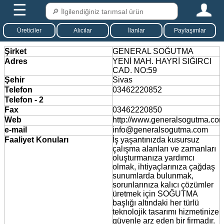
☰
Üreticiler
Alıcılar
İlanlar
Paylaşımlar
Şirket
GENERAL SOĞUTMA
Adres
YENİ MAH. HAYRİ SIĞIRCI
CAD. NO:59
Şehir
Sivas
Telefon
03462220852
Telefon - 2
Fax
03462220850
Web
http://www.generalsogutma.co
e-mail
info@generalsogutma.com
Faaliyet Konuları
İş yaşantınızda kusursuz
çalışma alanları ve zamanları
oluşturmanıza yardımcı
olmak, ihtiyaçlarınıza çağdaş
sunumlarda bulunmak,
sorunlarınıza kalıcı çözümler
üretmek için SOĞUTMA
başlığı altındaki her türlü
teknolojik tasarımı hizmetinize
güvenle arz eden bir firmadır.