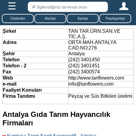
☰
Üreticiler
Alıcılar
İlanlar
Paylaşımlar
Şirket
TAN TAR.ÜRN.SAN.VE
TİC.A.Ş.
Adres
ORTA MAH.ANTALYA
CAD.NO:276
Şehir
Antalya
Telefon
(242) 3401450
Telefon - 2
(242) 3401451
Fax
(242) 3400574
Web
http://www.tanflowers.com
e-mail
info@tanflowers.com
Faaliyet Konuları
Firma Tanıtımı
Peyzaj ve Süs Bitkileri üretimi
Antalya Gıda Tarım Hayvancılık
Firmaları
Kumluca Tarım Kredi Kooperatifi - Antalya