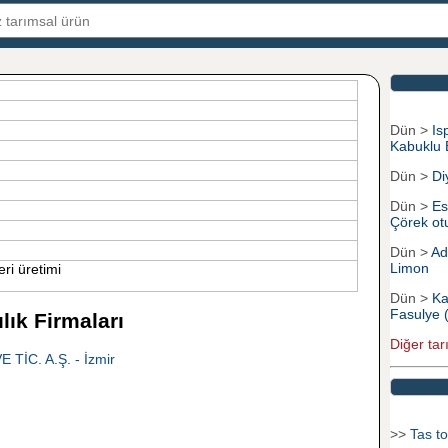
B
Dün >
Is
Kabuklu
Dün >
Di
Dün >
Es
Çörek ot
Dün >
Ad
Limon
eri üretimi
Dün >
Ka
Fasulye 
lık Firmaları
Diğer tar
İC. A.Ş. - İzmir
>>
Tas to