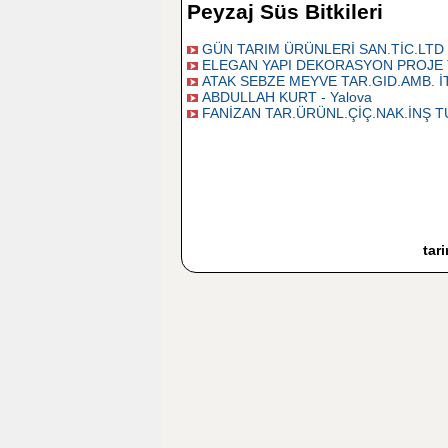
Peyzaj Süs Bitkileri
GÜN TARIM ÜRÜNLERİ SAN.TİC.LTD ŞT
ELEGAN YAPI DEKORASYON PROJE TAAH
ATAK SEBZE MEYVE TAR.GID.AMB. İTH
ABDULLAH KURT - Yalova
FANİZAN TAR.ÜRÜNL.ÇİÇ.NAK.İNŞ TUR
tar