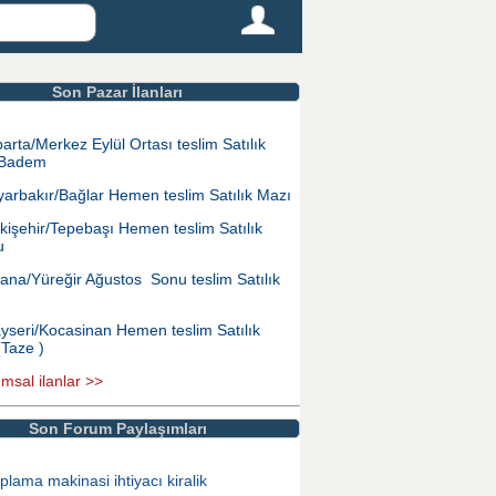
Son Pazar İlanları
parta/Merkez Eylül Ortası teslim Satılık
 Badem
yarbakır/Bağlar Hemen teslim Satılık Mazı
kişehir/Tepebaşı Hemen teslim Satılık
u
ana/Yüreğir Ağustos Sonu teslim Satılık
yseri/Kocasinan Hemen teslim Satılık
(Taze )
ımsal ilanlar >>
Son Forum Paylaşımları
plama makinasi ihtiyacı kiralik