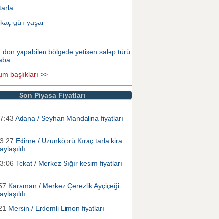
tarla
 kaç gün yaşar
n
ı don yapabilen bölgede yetişen salep türü
aba
um başlıkları >>
Son Piyasa Fiyatları
17:43
Adana / Seyhan Mandalina fiyatları
ı
13:27
Edirne / Uzunköprü Kıraç tarla kira
paylaşıldı
13:06
Tokat / Merkez Sığır kesim fiyatları
ı
:57
Karaman / Merkez Çerezlik Ayçiçeği
paylaşıldı
:21
Mersin / Erdemli Limon fiyatları
ı