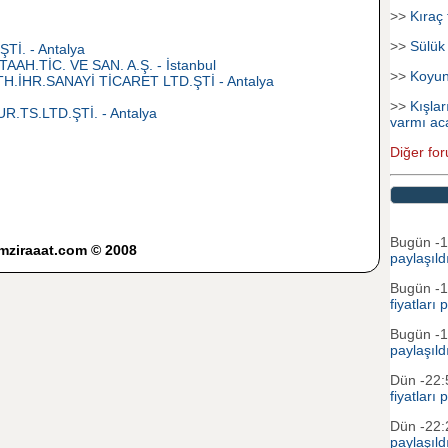
>>
Kıraç 
>>
Sülük
İ. - Antalya
.TİC. VE SAN. A.Ş. - İstanbul
>>
Koyu
.İHR.SANAYİ TİCARET LTD.ŞTİ - Antalya
>>
Kışlar
.TS.LTD.ŞTİ. - Antalya
varmı ac
Diğer for
Bugün -
imziraaat.com © 2008
paylaşıld
Bugün -
fiyatları 
Bugün -
paylaşıld
Dün -22
fiyatları 
Dün -22
paylaşıld