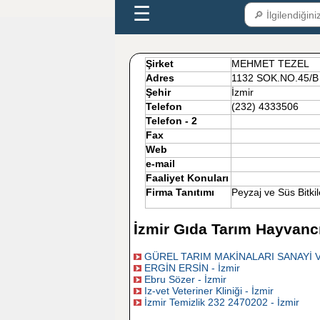
☰
Şirket
MEHMET TEZEL
Adres
1132 SOK.NO.45/
Şehir
İzmir
Telefon
(232) 4333506
Telefon - 2
Fax
Web
e-mail
Faaliyet Konuları
Firma Tanıtımı
Peyzaj ve Süs Bitkil
İzmir Gıda Tarım Hayvancı
GÜREL TARIM MAKİNALARI SANAYİ VE T
ERGİN ERSİN - İzmir
Ebru Sözer - İzmir
Iz-vet Veteriner Kliniği - İzmir
İzmir Temizlik 232 2470202 - İzmir