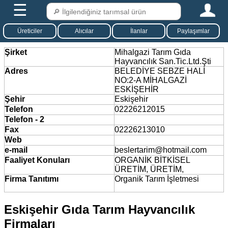
☰
Üreticiler
Alıcılar
İlanlar
Paylaşımlar
Şirket
Mihalgazi Tarım Gıda
Hayvancılık San.Tic.Ltd.Şti
Adres
BELEDİYE SEBZE HALİ
NO:2-A MİHALGAZİ
ESKİŞEHİR
Şehir
Eskişehir
Telefon
02226212015
Telefon - 2
Fax
02226213010
Web
e-mail
beslertarim@hotmail.com
Faaliyet Konuları
ORGANİK BİTKİSEL
ÜRETİM, ÜRETİM,
Firma Tanıtımı
Organik Tarım İşletmesi
Eskişehir Gıda Tarım Hayvancılık
Firmaları