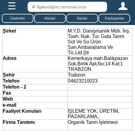
☰
Üreticiler
Alıcılar
İlanlar
Paylaşımlar
Şirket
M.Y.D. Danışmanlık Müh. İnş.
Taah. Nak. Tur. Gıda Tarım
Süt Ve Su Ürün
San.Ambalajlama Ve
Tic.Ltd.Şti
Adres
Kemerkaya mah.Balıkpazarı
Sok.Birlik Apt.No:14 Kat:1
TRABZON
Şehir
Trabzon
Telefon
04623210023
Telefon - 2
Fax
Web
e-mail
Faaliyet Konuları
İŞLEME YOK, ÜRETİM,
PAZARLAMA,
Firma Tanıtımı
Organik Tarım İşletmesi