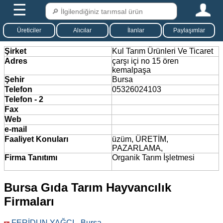
☰
Üreticiler
Alıcılar
İlanlar
Paylaşımlar
Şirket
Kul Tarım Ürünleri Ve Ticaret
Adres
çarşı içi no 15 ören
kemalpaşa
Şehir
Bursa
Telefon
05326024103
Telefon - 2
Fax
Web
e-mail
Faaliyet Konuları
üzüm, ÜRETİM,
PAZARLAMA,
Firma Tanıtımı
Organik Tarım İşletmesi
Bursa Gıda Tarım Hayvancılık
Firmaları
FERİDUN YAĞCI - Bursa