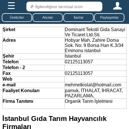
☰
Üreticiler
Alıcılar
İlanlar
Paylaşımlar
Şirket
Dominant Tekstil Gida Sanayi
Ve Ticaret Ltd.Sti.
Adres
Hobyar Mah. Zahire Dorsa
Sok. No: 9 Borsa Han K.3/34
Eminonu istanbul
Şehir
İstanbul
Telefon
02125113057
Telefon - 2
Fax
02125113057
Web
e-mail
mehmetkislal@hotmail.com
Faaliyet Konuları
pamuk, İTHALAT, İHRACAT,
PAZARLAMA,
Firma Tanıtımı
Organik Tarım İşletmesi
İstanbul Gıda Tarım Hayvancılık
Firmaları