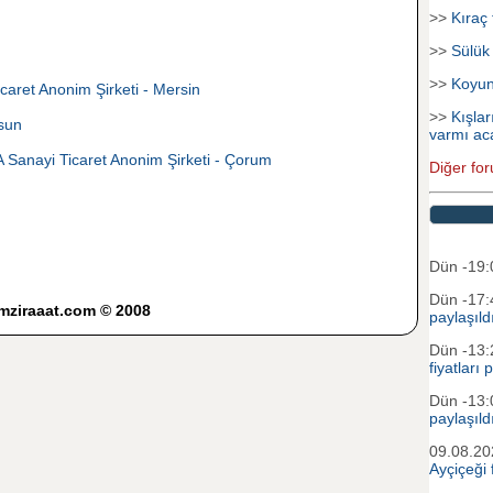
>>
Kıraç 
>>
Sülük
>>
Koyu
caret Anonim Şirketi - Mersin
>>
Kışlar
sun
varmı ac
nayi Ticaret Anonim Şirketi - Çorum
Diğer for
Dün -19
Dün -17
imziraaat.com © 2008
paylaşıld
Dün -13
fiyatları 
Dün -13
paylaşıld
09.08.2
Ayçiçeği f