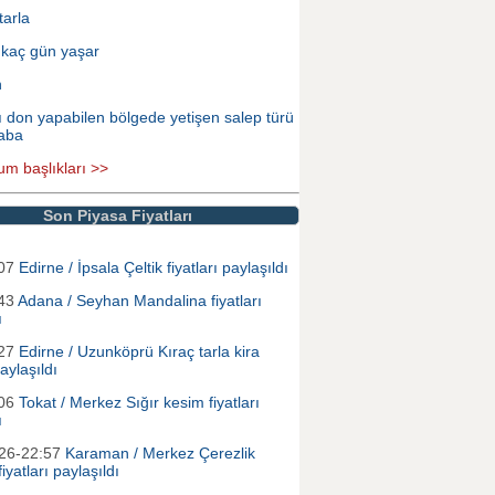
tarla
 kaç gün yaşar
n
ı don yapabilen bölgede yetişen salep türü
aba
um başlıkları >>
Son Piyasa Fiyatları
:07
Edirne / İpsala Çeltik fiyatları paylaşıldı
:43
Adana / Seyhan Mandalina fiyatları
ı
:27
Edirne / Uzunköprü Kıraç tarla kira
paylaşıldı
:06
Tokat / Merkez Sığır kesim fiyatları
ı
026-22:57
Karaman / Merkez Çerezlik
iyatları paylaşıldı