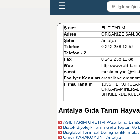
☰
Şirket
ELİT TARIM
Adres
ORGANİZE SAN.B
Şehir
Antalya
Telefon
0 242 258 12 52
Telefon - 2
Fax
0 242 258 11 88
Web
http://www.elit-tar
e-mail
mustafauysal@elit
Faaliyet Konuları
organik ve organami
Firma Tanıtımı
1995 TE KURULA
ORGANAMİNERAL 
BİTKİLERDE KULL
Antalya Gıda Tarım Hayvan
ASİL TARIM ÜRETİM PAzarlama Limited 
Biotek Biyolojik Tarım Gıda Toptan Ve B
Bioglobal Tarımsal Danışmanlık İmalat 
Ömer KARAKOYUN - Antalya