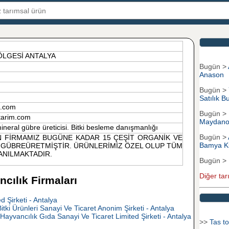
ÖLGESİ ANTALYA
Bugün >
Anason
Bugün >
Satılık B
im.com
Bugün >
-tarim.com
Maydano
neral gübre üreticisi. Bitki besleme danışmanlığı
Bugün >
N FİRMAMIZ BUGÜNE KADAR 15 ÇEŞİT ORGANİK VE
Bamya K
GÜBREÜRETMİŞTİR. ÜRÜNLERİMİZ ÖZEL OLUP TÜM
ANILMAKTADIR.
Bugün >
Diğer tar
cılık Firmaları
Şirketi - Antalya
itki Ürünleri Sanayi Ve Ticaret Anonim Şirketi - Antalya
Hayvancılık Gıda Sanayi Ve Ticaret Limited Şirketi - Antalya
>>
Tas to