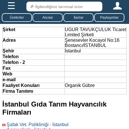
☰
Üreticiler
Alıcılar
İlanlar
Paylaşımlar
Şirket
UGUR TAVUKÇULUK Ticaret
Limited Şirketi
Adres
Şenesevler Kocayol No:16
Bostancı/İSTANBUL
Şehir
İstanbul
Telefon
Telefon - 2
Fax
Web
e-mail
Faaliyet Konuları
Organik Gübre
Firma Tanıtımı
İstanbul Gıda Tarım Hayvancılık
Firmaları
Şafak Vet. Polikliniği - İstanbul