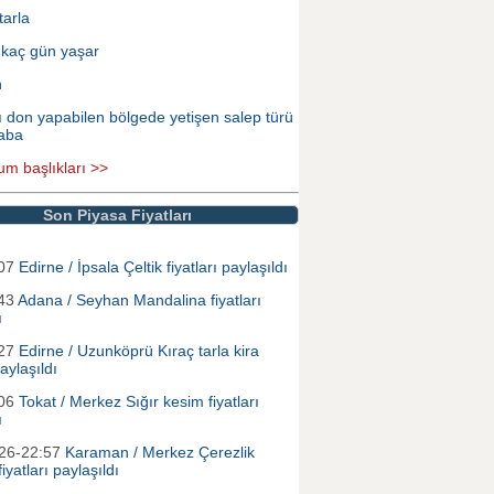
tarla
 kaç gün yaşar
n
ı don yapabilen bölgede yetişen salep türü
aba
um başlıkları >>
Son Piyasa Fiyatları
:07
Edirne / İpsala Çeltik fiyatları paylaşıldı
:43
Adana / Seyhan Mandalina fiyatları
ı
:27
Edirne / Uzunköprü Kıraç tarla kira
paylaşıldı
:06
Tokat / Merkez Sığır kesim fiyatları
ı
026-22:57
Karaman / Merkez Çerezlik
iyatları paylaşıldı