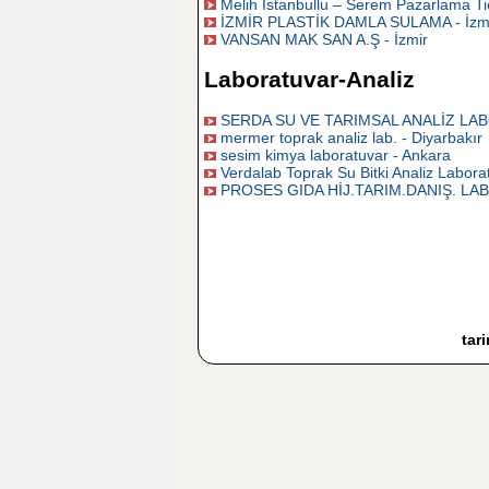
Melih İstanbullu – Serem Pazarlama Tic
İZMİR PLASTİK DAMLA SULAMA - İzm
VANSAN MAK SAN A.Ş - İzmir
Laboratuvar-Analiz
SERDA SU VE TARIMSAL ANALİZ LAB
mermer toprak analiz lab. - Diyarbakır
sesim kimya laboratuvar - Ankara
Verdalab Toprak Su Bitki Analiz Labora
PROSES GIDA HİJ.TARIM.DANIŞ. LAB
tar