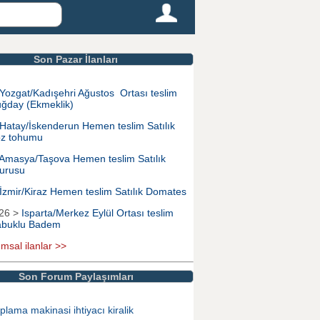
Son Pazar İlanları
Yozgat/Kadışehri Ağustos Ortası teslim
uğday (Ekmeklik)
Hatay/İskenderun Hemen teslim Satılık
z tohumu
Amasya/Taşova Hemen teslim Satılık
urusu
İzmir/Kiraz Hemen teslim Satılık Domates
026 >
Isparta/Merkez Eylül Ortası teslim
Kabuklu Badem
ımsal ilanlar >>
Son Forum Paylaşımları
plama makinasi ihtiyacı kiralik