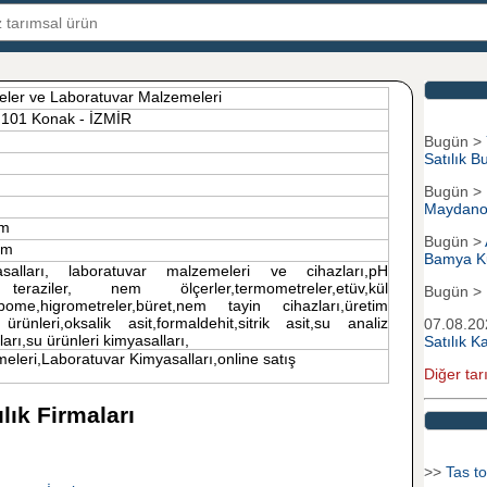
eler ve Laboratuvar Malzemeleri
/ 101 Konak - İZMİR
Bugün >
Satılık B
Bugün >
Maydano
om
Bugün >
com
Bamya K
asalları, laboratuvar malzemeleri ve cihazları,pH
teraziler, nem ölçerler,termometreler,etüv,kül
Bugün >
er,bome,higrometreler,büret,nem tayin cihazları,üretim
 ürünleri,oksalik asit,formaldehit,sitrik asit,su analiz
07.08.2
lları,su ürünleri kimyasalları,
Satılık 
leri,Laboratuvar Kimyasalları,online satış
Diğer tar
lık Firmaları
>>
Tas to