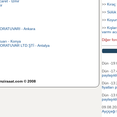
aret - İzmir
>>
Kıraç 
ir
>>
Sülük
>>
Koyu
>>
Kışlar
ORATUVARI - Ankara
varmı ac
Diğer for
tuarı - Konya
ORATUVAR LTD.ŞTİ - Antalya
Dün -19
Dün -17
paylaşıld
imziraaat.com © 2008
Dün -13
fiyatları 
Dün -13
paylaşıld
09.08.2
Ayçiçeği f