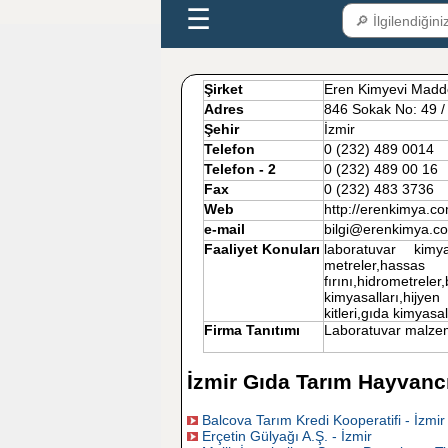
☰
Şirket
Eren Kimyevi Madd
Adres
846 Sokak No: 49 
Şehir
İzmir
Telefon
0 (232) 489 0014
Telefon - 2
0 (232) 489 00 16
Fax
0 (232) 483 3736
Web
http://erenkimya.c
e-mail
bilgi@erenkimya.
Faaliyet Konuları
laboratuvar kimy
metreler,hassas 
fırını,hidrometrel
kimyasalları,hijyen
kitleri,gıda kimyasa
Firma Tanıtımı
Laboratuvar malzeme
İzmir Gıda Tarım Hayvancı
Balcova Tarım Kredi Kooperatifi - İzmir
Erçetin Gülyağı A.Ş. - İzmir