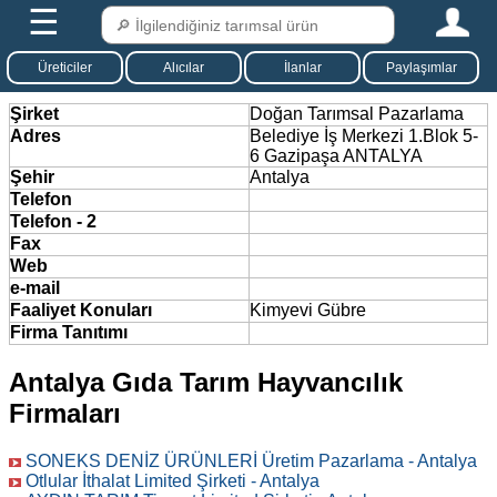
☰
Üreticiler
Alıcılar
İlanlar
Paylaşımlar
Şirket
Doğan Tarımsal Pazarlama
Adres
Belediye İş Merkezi 1.Blok 5-
6 Gazipaşa ANTALYA
Şehir
Antalya
Telefon
Telefon - 2
Fax
Web
e-mail
Faaliyet Konuları
Kimyevi Gübre
Firma Tanıtımı
Antalya Gıda Tarım Hayvancılık
Firmaları
SONEKS DENİZ ÜRÜNLERİ Üretim Pazarlama - Antalya
Otlular İthalat Limited Şirketi - Antalya