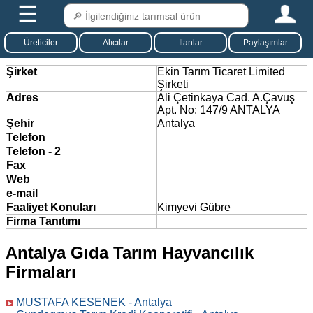
☰
Üreticiler
Alıcılar
İlanlar
Paylaşımlar
Şirket
Ekin Tarım Ticaret Limited
Şirketi
Adres
Ali Çetinkaya Cad. A.Çavuş
Apt. No: 147/9 ANTALYA
Şehir
Antalya
Telefon
Telefon - 2
Fax
Web
e-mail
Faaliyet Konuları
Kimyevi Gübre
Firma Tanıtımı
Antalya Gıda Tarım Hayvancılık
Firmaları
MUSTAFA KESENEK - Antalya