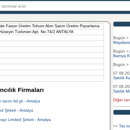
de Fason Üretim Tohum Alım Satım Üretim Pazarlama
. Hüseyin Türkmen Apt. No:74/2 ANTALYA
Bugün >
Maydano
Bugün >
Bamya K
Bugün >
07.08.2
Satılık 
07.08.2
cılık Firmaları
Satılık M
Diğer tar
arım ltd.şti - Antalya
 Şirketi - Antalya
yi Limited Şirketi - Antalya
>>
Tas to