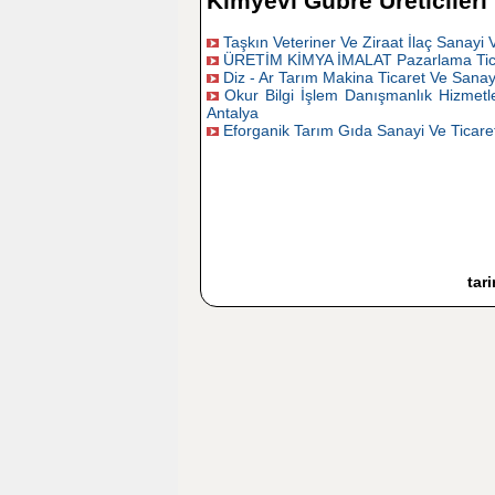
Kimyevi Gübre Üreticileri
Taşkın Veteriner Ve Ziraat İlaç Sanayi V
ÜRETİM KİMYA İMALAT Pazarlama Ticare
Diz - Ar Tarım Makina Ticaret Ve Sanayi
Okur Bilgi İşlem Danışmanlık Hizmetle
Antalya
Eforganik Tarım Gıda Sanayi Ve Ticaret
tar