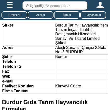
☰
Üreticiler
Alıcılar
İlanlar
Paylaşımlar
Şirket
Burdur Tarım Hayvancılık Yem
Turizm İnşaat Taahhüt
Danışmanlık Hizmetleri
Sanayi Ve Ticaret Limited
Şirketi
Adres
Ateşli Sanatlar Çarşısı 2.Sok.
No: 3 BURDUR
Şehir
Burdur
Telefon
Telefon - 2
Fax
Web
e-mail
Faaliyet Konuları
Kimyevi Gübre
Firma Tanıtımı
Burdur Gıda Tarım Hayvancılık
Firmaları