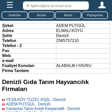
☰
Üreticiler
Alıcılar
İlanlar
Paylaşımlar
Şirket
ADEM PUTGÜL
Adres
ELMALI KÖYÜ
Şehir
Denizli
Telefon
2585757210
Telefon - 2
Fax
Web
e-mail
Faaliyet Konuları
ALABALIK+YAVRU
Firma Tanıtımı
Denizli Gıda Tarım Hayvancılık
Firmaları
YEŞİLKÖY TÜZEL KİŞİL - Denizli
ADEM PUTGÜL - Denizli
Yamanlar Tarım Kredi Kooperatifi - Denizli