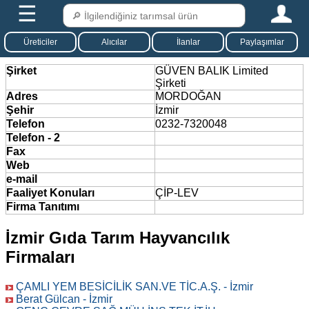
☰
Üreticiler
Alıcılar
İlanlar
Paylaşımlar
Şirket
GÜVEN BALIK Limited
Şirketi
Adres
MORDOĞAN
Şehir
İzmir
Telefon
0232-7320048
Telefon - 2
Fax
Web
e-mail
Faaliyet Konuları
ÇİP-LEV
Firma Tanıtımı
İzmir Gıda Tarım Hayvancılık
Firmaları
ÇAMLI YEM BESİCİLİK SAN.VE TİC.A.Ş. - İzmir
Berat Gülcan - İzmir