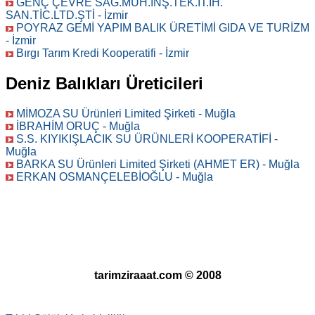
GENÇ ÇEVRE SAĞ.MÜH.İNŞ.TEK.İT.İH.
SAN.TİC.LTD.ŞTİ - İzmir
POYRAZ GEMİ YAPIM BALIK ÜRETİMİ GIDA VE TURİZM
- İzmir
Bırgı Tarım Kredi Kooperatifi - İzmir
Deniz Balıkları Üreticileri
MİMOZA SU Ürünleri Limited Şirketi - Muğla
İBRAHİM ORUÇ - Muğla
S.S. KIYIKIŞLACIK SU ÜRÜNLERİ KOOPERATİFİ -
Muğla
BARKA SU Ürünleri Limited Şirketi (AHMET ER) - Muğla
ERKAN OSMANÇELEBİOĞLU - Muğla
tarimziraaat.com © 2008