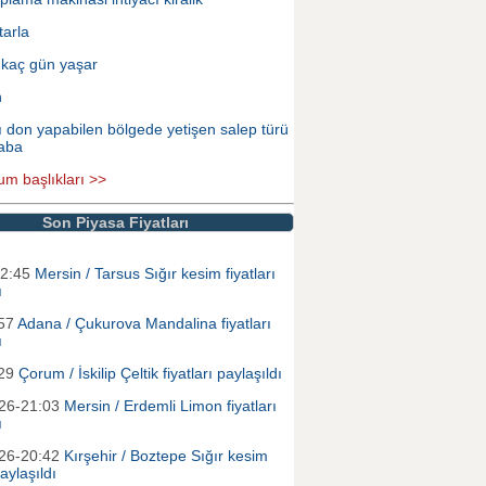
tarla
 kaç gün yaşar
n
ı don yapabilen bölgede yetişen salep türü
aba
um başlıkları >>
Son Piyasa Fiyatları
12:45
Mersin / Tarsus Sığır kesim fiyatları
ı
:57
Adana / Çukurova Mandalina fiyatları
ı
:29
Çorum / İskilip Çeltik fiyatları paylaşıldı
026-21:03
Mersin / Erdemli Limon fiyatları
ı
026-20:42
Kırşehir / Boztepe Sığır kesim
paylaşıldı