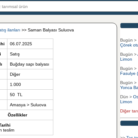
tış ilanları
>> Saman Balyası Suluova
Bugün >
ihi
06.07.2025
Çörek ot
i
Satış
Bugün >
Limon
ı
Buğday sapı balyası
Bugün >
Fasulye 
Diğer
Bugün >
1.000
Yonca Ba
50 TL
Dün >
Os
Limon
Amasya > Suluova
Diğer tar
Özellikler
Tarihi
 teslim
>>
Tas to