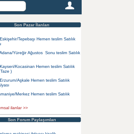
Son Pazar İlanları
Eskişehir/Tepebaşı Hemen teslim Satılık
u
Adana/Yüreğir Ağustos Sonu teslim Satılık
Kayseri/Kocasinan Hemen teslim Satılık
(Taze )
Erzurum/Aşkale Hemen teslim Satılık
lyası
maniye/Merkez Hemen teslim Satılık
ımsal ilanlar >>
Son Forum Paylaşımları
plama makinasi ihtiyacı kiralik