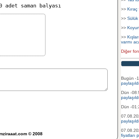
0 adet saman balyası
>>
Kıraç 
>>
Sülük
>>
Koyu
>>
Kışlar
varmı ac
Diğer for
Bugün -
paylaşıld
Dün -08
paylaşıld
Dün -01
07.08.2
paylaşıld
07.08.2
imziraaat.com © 2008
fiyatları 