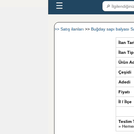
☰
>> Satış ilanları
>>
Buğday sapı balyası Sa
İlan Tar
İlan Tip
Ürün Ad
Çeşidi
Adedi
Fiyatı
İl / İlçe
Teslim 
» Hemen