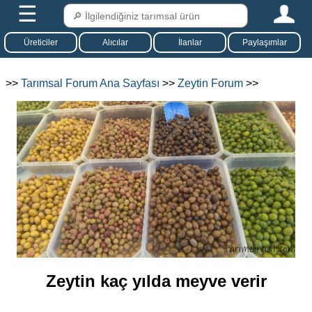
☰
Üreticiler
Alıcılar
İlanlar
Paylaşımlar
>>
Tarımsal Forum Ana Sayfası
>>
Zeytin Forum
>>
Zeytin kaç yılda meyve verir