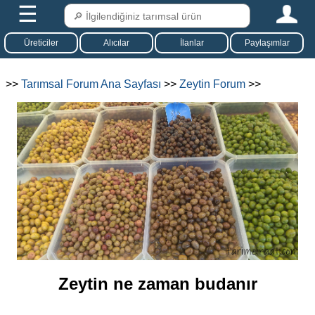
☰
Üreticiler
Alıcılar
İlanlar
Paylaşımlar
>>
Tarımsal Forum Ana Sayfası
>>
Zeytin Forum
>>
Zeytin ne zaman budanır