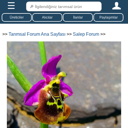
☰
Üreticiler
Alıcılar
İlanlar
Paylaşımlar
>>
Tarımsal Forum Ana Sayfası
>>
Salep Forum
>>