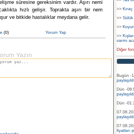
gelişme süresine gereksinim vardır. Aşırı nemi
>>
Kıraç 
lıkta hızlı gelişir. Toprakta aşırı bir nem
şur ve bitkide hastalıklar meydana gelir.
>>
Sülük
>>
Koyu
e
(0)
Yorum Yap
>>
Kışlar
varmı ac
Diğer for
orum Yazın
Bugün -
paylaşıld
Dün -08
paylaşıld
Dün -01
07.08.2
paylaşıld
07.08.2
fiyatları 