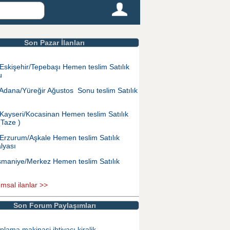
Son Pazar İlanları
Eskişehir/Tepebaşı Hemen teslim Satılık
u
Adana/Yüreğir Ağustos Sonu teslim Satılık
Kayseri/Kocasinan Hemen teslim Satılık
(Taze )
Erzurum/Aşkale Hemen teslim Satılık
lyası
maniye/Merkez Hemen teslim Satılık
ımsal ilanlar >>
Son Forum Paylaşımları
plama makinasi ihtiyacı kiralik