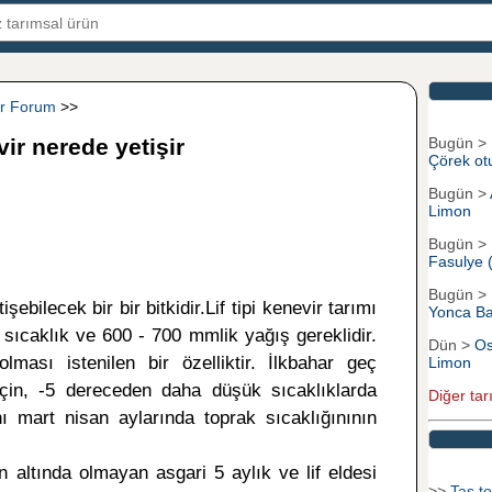
ir Forum
>>
Bugün >
ir nerede yetişir
Çörek ot
Bugün >
Limon
Bugün >
Fasulye 
Bugün >
ebilecek bir bir bitkidir.Lif tipi kenevir tarımı
Yonca Ba
 sıcaklık ve 600 - 700 mmlik yağış gereklidir.
Dün >
Os
ması istenilen bir özelliktir. İlkbahar geç
Limon
için, -5 dereceden daha düşük sıcaklıklarda
Diğer tar
 mart nisan aylarında toprak sıcaklığınının
n altında olmayan asgari 5 aylık ve lif eldesi
>>
Tas to