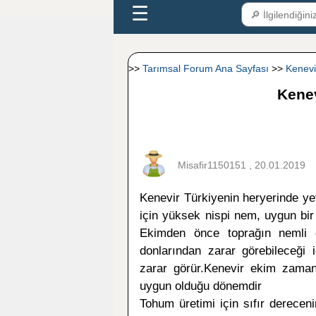
☰
>>
Tarımsal Forum Ana Sayfası
>>
Kenev
Kenev
Misafir1150151 , 20.01.2019
Kenevir Türkiyenin heryerinde yetiş
için yüksek nispi nem, uygun bir
Ekimden önce toprağın nemli ol
donlarından zarar görebileceği 
zarar görür.Kenevir ekim zamanı
uygun olduğu dönemdir
Tohum üretimi için sıfır dereceni