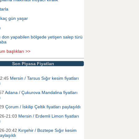
tarla
 kaç gün yaşar
n
ı don yapabilen bölgede yetişen salep türü
aba
um başlıkları >>
Son Piyasa Fiyatları
12:45
Mersin / Tarsus Sığır kesim fiyatları
ı
:57
Adana / Çukurova Mandalina fiyatları
ı
:29
Çorum / İskilip Çeltik fiyatları paylaşıldı
026-21:03
Mersin / Erdemli Limon fiyatları
ı
026-20:42
Kırşehir / Boztepe Sığır kesim
paylaşıldı