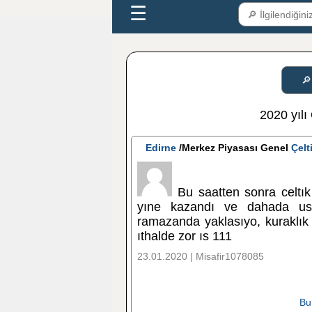
☰
🔎
2020 yılı 
Edirne
/Merkez Piyasası Genel
Çelt
Bu saatten sonra celtık
yıne kazandı ve dahada ust
ramazanda yaklasıyo, kuraklık 
ıthalde zor ıs 111
23.01.2020 | Misafir1078085
Bu