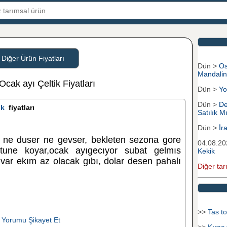
 Diğer Ürün Fiyatları
Dün >
Os
Mandali
Ocak ayı Çeltik Fiyatları
Dün >
Yo
Dün >
De
ik
fiyatları
Satılık Mı
Dün >
İr
 ne duser ne gevser, bekleten sezona gore
04.08.2
une koyar,ocak ayıgecıyor subat gelmıs
Kekik
var ekım az olacak gıbı, dolar desen pahalı
Diğer tar
>>
Tas to
 Yorumu Şikayet Et
>>
Kıraç 