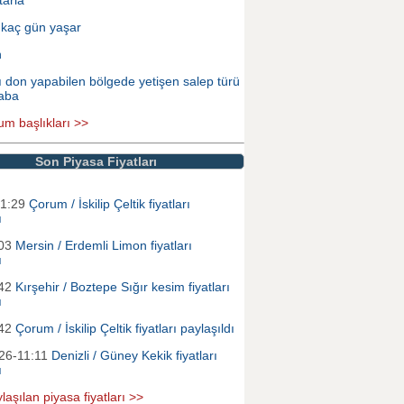
 kaç gün yaşar
n
ı don yapabilen bölgede yetişen salep türü
aba
um başlıkları >>
Son Piyasa Fiyatları
01:29
Çorum / İskilip Çeltik fiyatları
ı
:03
Mersin / Erdemli Limon fiyatları
ı
:42
Kırşehir / Boztepe Sığır kesim fiyatları
ı
:42
Çorum / İskilip Çeltik fiyatları paylaşıldı
26-11:11
Denizli / Güney Kekik fiyatları
ı
laşılan piyasa fiyatları >>