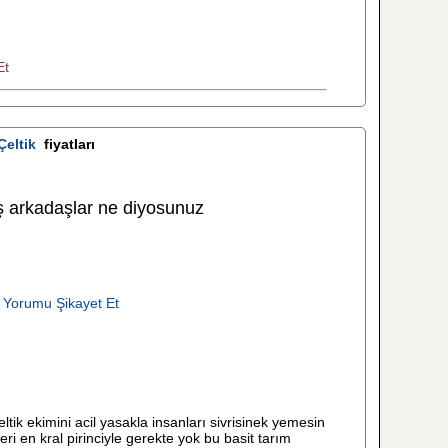
Et
Çeltik
fiyatları
 arkadaşlar ne diyosunuz
 Yorumu Şikayet Et
ik ekimini acil yasakla insanları sivrisinek yemesin
i en kral pirinciyle gerekte yok bu basit tarım