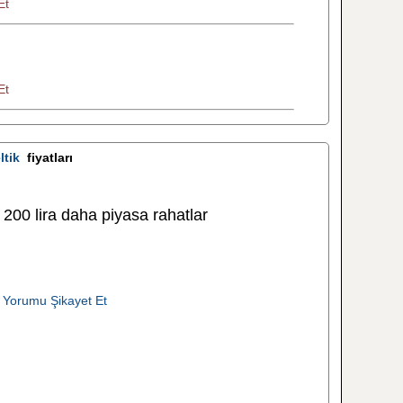
Et
Et
ltik
fiyatları
 200 lira daha piyasa rahatlar
 Yorumu Şikayet Et