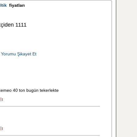
ltik
fiyatları
tçiden 1111
 Yorumu Şikayet Et
cemeo 40 ton bugün tekerlekte
Et
Et