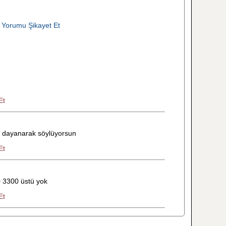
 Yorumu Şikayet Et
Et
e dayanarak söylüyorsun
Et
0 3300 üstü yok
Et