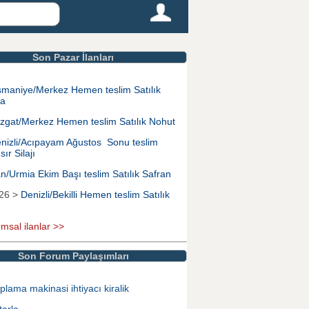
Son Pazar İlanları
maniye/Merkez Hemen teslim Satılık
na
zgat/Merkez Hemen teslim Satılık Nohut
nizli/Acıpayam Ağustos Sonu teslim
sır Silajı
an/Urmia Ekim Başı teslim Satılık Safran
026 >
Denizli/Bekilli Hemen teslim Satılık
ımsal ilanlar >>
Son Forum Paylaşımları
plama makinasi ihtiyacı kiralik
tarla