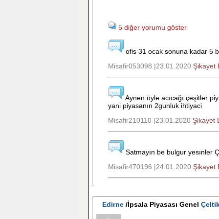
5 diğer yorumu göster
ofis 31 ocak sonuna kadar 5 bi
Misafir053098 |23.01.2020
Şikayet 
Aynen öyle acıcağı çeşitler piy
yani piyasanın 2gunluk ihtiyaci
Misafir210110 |23.01.2020
Şikayet 
Satmayın be bulgur yesınler 
Misafir470196 |24.01.2020
Şikayet 
Edirne
/İpsala Piyasası Genel
Çelti