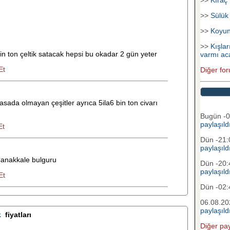
>>
Sülük
>>
Koyu
>>
Kışlar
n ton çeltik satacak hepsi bu okadar 2 gün yeter
varmı ac
Et
Diğer for
asada olmayan çeşitler ayrıca 5ila6 bin ton civarı
Bugün -
paylaşıld
Et
Dün -21
paylaşıld
Çanakkale bulguru
Dün -20
paylaşıld
Et
Dün -02
06.08.20
paylaşıld
k
fiyatları
Diğer pay