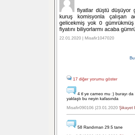
fiyatlar düştü düşüyor g
kuruş komisyonla çalışan a
gelicekmiş yok 0 gümrükmüş o
fiyatını biliyorlarmı acaba güm
22.01.2020 | Misafir1047020
Bu
17 diğer yorumu göster
4 tl ye cameo mu :) burayı da 
yaklaştı bu neyin kafasında
Misafir090106 |23.01.2020
Şikayet 
58 Randıman 29.5 tane