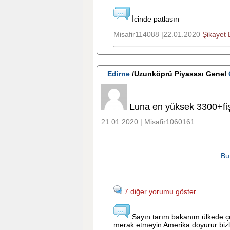
İcinde patlasın
Misafir114088 |22.01.2020
Şikayet 
Edirne
/Uzunköprü Piyasası Genel
Luna en yüksek 3300+fiş
21.01.2020 | Misafir1060161
Bu
7 diğer yorumu göster
Sayın tarım bakanım ülkede çelt
merak etmeyin Amerika doyurur bizler