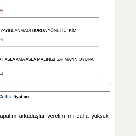
Et
YAYINLANMADI BURDA YÖNETİCİ KİM
Et
 ASLA AMA ASLA MALINIZI SATMAYIN OYUNA
Et
Çeltik
fiyatları
apalım arkadaşlar verelim mi daha yüksek