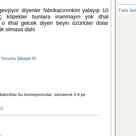
evşiyor diyenler fabrikacınınkini yalayıp 10
Tıbbi Sülü
ç köpekler bunlara inanmayın yok ithal
 ithal gelcek diyen beyin özürlüler dolar
rük olmasa dahi
 Yorumu Şikayet Et
batırdılar bu komisyoncular. osmancık 4 tl ye
Et