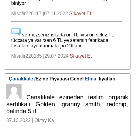
biniyor
Misafir220117 |07.11.2022
Şikayet Et
vermezseniz ıskarta on TL iyisi on sekiz TL
tüccara yalvarırsan 6 TL ye satarsın fabrikada
fırsattan faydalanmak için 2 tl alır
Misafir220185 |29.07.2024
Şikayet Et
Çanakkale
/Ezine Piyasası Genel
Elma
fiyatları
Canakkale ezineden teslim organik
sertifikalı Golden, granny smith, redchip,
dalında 5 tl
07.10.2022 | Oktay Ka