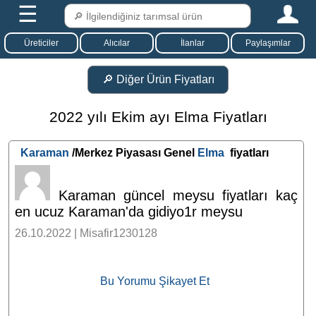
☰
Üreticiler
Alıcılar
İlanlar
Paylaşımlar
🔎 Diğer Ürün Fiyatları
2022 yılı Ekim ayı Elma Fiyatları
Karaman
/Merkez Piyasası Genel
Elma
fiyatları
Karaman güncel meysu fiyatları kaç
en ucuz Karaman'da gidiyo1r meysu
26.10.2022 | Misafir1230128
Bu Yorumu Şikayet Et