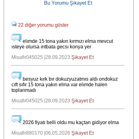
Bu Yorumu Şikayet Et
22 diğer yorumu göster
elımde 15 tona yakın kırmızı elma mevcut
ısteye olursa ırıtbata gecsı konya yer
Misafir045025 |28.09.2023
Şikayet Et
besyuz kırk bır dokuzyuzatmıs aldı ondokuz
cıft sıfır 15 tona yakın elma var elımde halen
toplanmadı
Misafir045025 |28.09.2023
Şikayet Et
2026 fiyatı belli oldu mu kaçtan gidiyor elma
Misafir880170 |06.05.2026
Şikayet Et